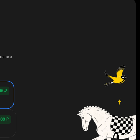
мпании
96
₽
088
₽