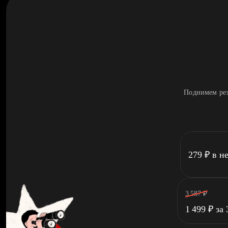
Поднимем рез
279
₽
в н
3 587
₽
1 499
₽
за 