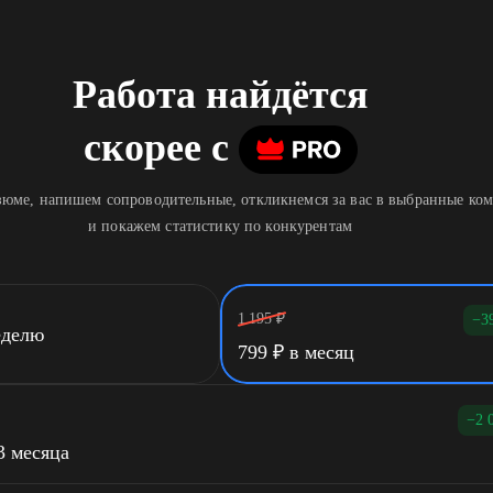
Работа найдётся
скорее
c
юме, напишем сопроводительные, откликнемся за вас в выбранные ко
и покажем статистику по конкурентам
1 195
₽
−3
еделю
799
₽
в месяц
−2 
3 месяца