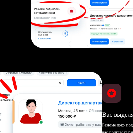
Вас выделя
Резюме ярко под
вас пригласят р