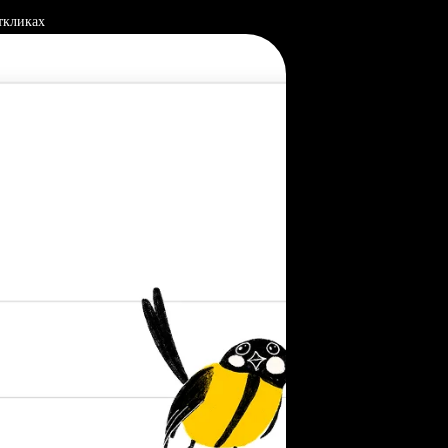
ткликах