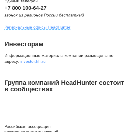
Единый телефон
+7 800 100-64-27
звонок из регионов России бесплатный
Региональные офисы HeadHunter
Москва
Инвесторам
внутригородская территория
Информационные материалы компании размещены по
Муниципальный округ Тверской,
адресу:
investor.hh.ru
2-я Брестская ул., д. 48,
помещение 25
+7 495 974-64-27
Группа компаний HeadHunter состоит
+7 495 980-64-27
в сообществах
+7 495 134-92-24
press@hh.ru
Санкт-Петербург
ул. Жуковского, д. 19, особняк
Российская ассоциация
Юргенса, 4 этаж
электронных коммуникаций