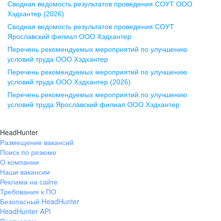
Сводная ведомость результатов проведения СОУТ ООО
ул. Комиссаржевской, д. 10,
Хэдхантер (2026)
офис 1212
Сводная ведомость результатов проведения СОУТ
+7 473 280-05-05
Ярославский филиал ООО Хэдхантер
pr@vrn.hh.ru
Перечень рекомендуемых мероприятий по улучшению
условий труда ООО Хэдхантер
Казань
Перечень рекомендуемых мероприятий по улучшению
ул. Спартаковская, д. 2А, этаж 3,
условий труда ООО Хэдхантер (2026)
помещение 15
Перечень рекомендуемых мероприятий по улучшению
условий труда Ярославский филиал ООО Хэдхантер
+7 843 212-12-50
pr@kzn.hh.ru
HeadHunter
Размещение вакансий
Екатеринбург
Поиск по резюме
ул. Боевых Дружин, стр. 20,
О компании
5 этаж, офис 505, 521
Наши вакансии
Реклама на сайте
+7 343 226-79-99
Требования к ПО
pr@ural.hh.ru
Безопасный HeadHunter
HeadHunter API
Краснодар