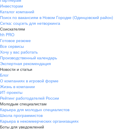
Партнерам
Инвесторам
ул. Янковского, д. 169, 7 этаж,
Каталог компаний
706 каб.
Поиск по вакансиям в Новом Городке (Одинцовский район)
+7 861 205-55-57
Сетка: соцсеть для нетворкинга
pr@krd.hh.ru
Соискателям
hh PRO
Готовое резюме
Владивосток
Все сервисы
пер. Ланинский д. 4, офис 3.4
Хочу у вас работать
Производственный календарь
+7 423 202-33-28
Экспертная рекомендация
pr@dv.hh.ru
Новости и статьи
Блог
Новосибирск
О компаниях в игровой форме
Жизнь в компании
ул. Большевистская, д. 35,
ИТ-проекты
помещение 21
Рейтинг работодателей России
+7 383 207-94-64
Молодым специалистам
Карьера для молодых специалистов
pr@nsk.hh.ru
Школа программистов
Карьера в некоммерческих организациях
Минск
Боты для уведомлений