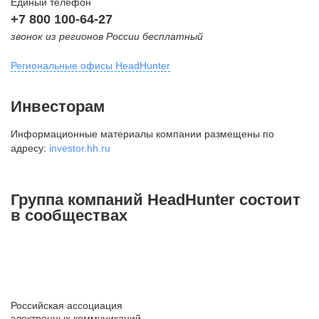
Единый телефон
+7 800 100-64-27
звонок из регионов России бесплатный
Региональные офисы HeadHunter
Москва
Инвесторам
внутригородская территория
Информационные материалы компании размещены по
Муниципальный округ Тверской,
адресу:
investor.hh.ru
2-я Брестская ул., д. 48,
помещение 25
+7 495 974-64-27
Группа компаний HeadHunter состоит
+7 495 980-64-27
в сообществах
+7 495 134-92-24
press@hh.ru
Санкт-Петербург
ул. Жуковского, д. 19, особняк
Российская ассоциация
Юргенса, 4 этаж
электронных коммуникаций