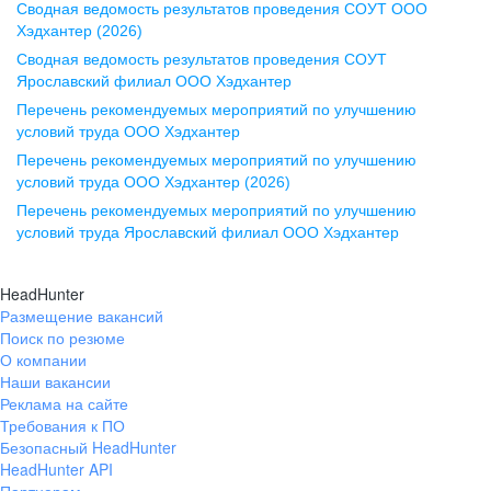
Сводная ведомость результатов проведения СОУТ ООО
ул. Комиссаржевской, д. 10,
Хэдхантер (2026)
офис 1212
Сводная ведомость результатов проведения СОУТ
+7 473 280-05-05
Ярославский филиал ООО Хэдхантер
pr@vrn.hh.ru
Перечень рекомендуемых мероприятий по улучшению
условий труда ООО Хэдхантер
Казань
Перечень рекомендуемых мероприятий по улучшению
ул. Спартаковская, д. 2А, этаж 3,
условий труда ООО Хэдхантер (2026)
помещение 15
Перечень рекомендуемых мероприятий по улучшению
условий труда Ярославский филиал ООО Хэдхантер
+7 843 212-12-50
pr@kzn.hh.ru
HeadHunter
Размещение вакансий
Екатеринбург
Поиск по резюме
ул. Боевых Дружин, стр. 20,
О компании
5 этаж, офис 505, 521
Наши вакансии
Реклама на сайте
+7 343 226-79-99
Требования к ПО
pr@ural.hh.ru
Безопасный HeadHunter
HeadHunter API
Краснодар