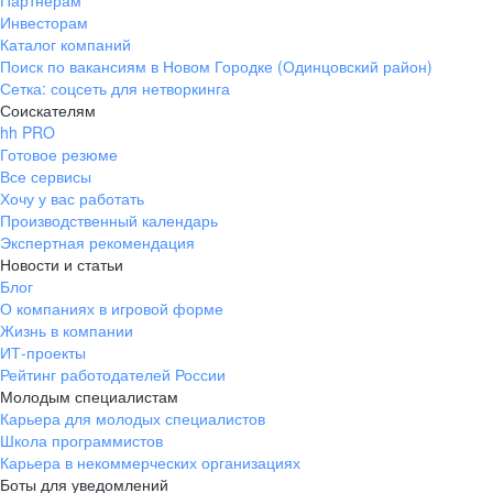
Партнерам
Инвесторам
ул. Янковского, д. 169, 7 этаж,
Каталог компаний
706 каб.
Поиск по вакансиям в Новом Городке (Одинцовский район)
+7 861 205-55-57
Сетка: соцсеть для нетворкинга
pr@krd.hh.ru
Соискателям
hh PRO
Готовое резюме
Владивосток
Все сервисы
пер. Ланинский д. 4, офис 3.4
Хочу у вас работать
Производственный календарь
+7 423 202-33-28
Экспертная рекомендация
pr@dv.hh.ru
Новости и статьи
Блог
Новосибирск
О компаниях в игровой форме
Жизнь в компании
ул. Большевистская, д. 35,
ИТ-проекты
помещение 21
Рейтинг работодателей России
+7 383 207-94-64
Молодым специалистам
Карьера для молодых специалистов
pr@nsk.hh.ru
Школа программистов
Карьера в некоммерческих организациях
Минск
Боты для уведомлений