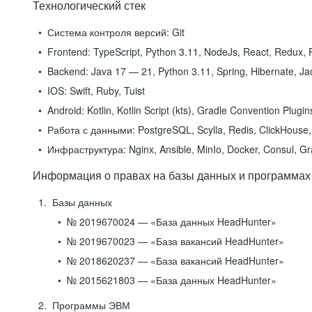
Технологический стек
Система контроля версий:
Git
Frontend:
TypeScript, Python 3.11, NodeJs, React, Redux, R
Backend:
Java 17 — 21, Python 3.11, Spring, Hibernate, Jac
IOS:
Swift, Ruby, Tuist
Android:
Kotlin, Kotlin Script (kts), Gradle Convention Plugi
Работа с данными:
PostgreSQL, Scylla, Redis, ClickHouse, 
Инфраструктура:
Nginx, Ansible, MinIo, Docker, Consul, G
Информация о правах на базы данных и программах
Базы данных
№ 2019670024 — «База данных HeadHunter»
№ 2019670023 — «База вакансий HeadHunter»
№ 2018620237 — «База вакансий HeadHunter»
№ 2015621803 — «База данных HeadHunter»
Программы ЭВМ