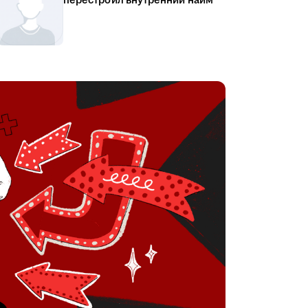
перестроил внутренний найм