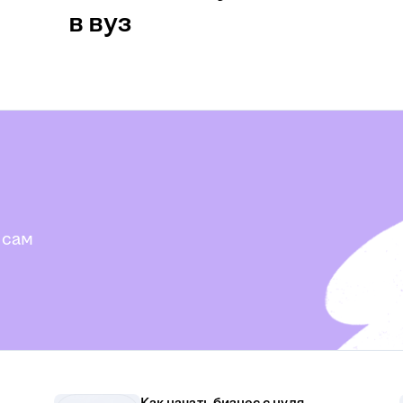
в вуз
 сам