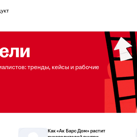
укт
ели
иалистов: тренды, кейсы и рабочие
Как «Ак Барс Дом» растит