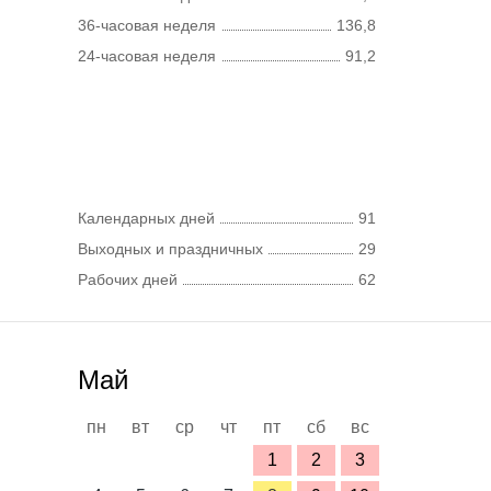
36-часовая неделя
136,8
24-часовая неделя
91,2
Календарных дней
91
Выходных и праздничных
29
Рабочих дней
62
Май
пн
вт
ср
чт
пт
сб
вс
1
2
3