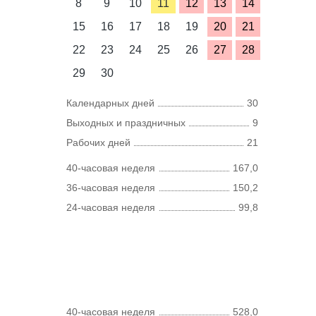
8
9
10
11
12
13
14
15
16
17
18
19
20
21
22
23
24
25
26
27
28
29
30
Календарных дней
30
Выходных и праздничных
9
Рабочих дней
21
40-часовая неделя
167,0
36-часовая неделя
150,2
24-часовая неделя
99,8
40-часовая неделя
528,0