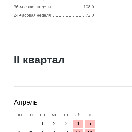
36-часовая неделя
108,0
24-часовая неделя
72,0
II квартал
Апрель
пн
вт
ср
чт
пт
сб
вс
1
2
3
4
5