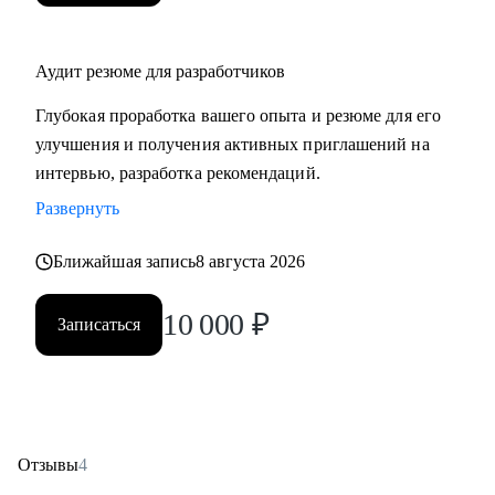
• Junior и middle специалистам по любому стеку, senior - по
python.
Аудит резюме для разработчиков
• Тем, кто хочет войти в IT и начать строить карьеру здесь с
нуля.
Глубокая проработка вашего опыта и резюме для его
• Опытным разработчикам, которые хотят сменить работу,
улучшения и получения активных приглашений на
вырасти в руководителя.
интервью, разработка рекомендаций.
• Тем, кто недавно стал руководителем: как работать с
Развернуть
командой, выстраивать эффективные процессы и не
сжигать команду, как работать со смежными командами,
Ближайшая запись
8 августа 2026
заказчиками и руководителями.
• Всем кто хочет развиваться, но чувствует, что застрял.
10 000
₽
Записаться
• Начинающим MLE, DS, DA.
• Аналитикам и продукт/продакт менеджерам.
• Специалистам по ИБ, devops, MLOps инженерам.
Отзывы
4