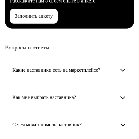
Расскажите нам о своем опыте в анкете
Заполнить анкету
Вопросы и ответы
Какие наставники есть на маркетплейсе?
Карьерные наставники — это HR-
специалисты, карьерные консультанты,
Как мне выбрать наставника?
психологи, резюмерайтеры и менторы.
Умный поиск поможет в три клика выбрать
Менторы работают в ИТ, дизайне, других
наставника для достижения вашей цели.
С чем может помочь наставник?
узкоспециализированных сферах. Они
помогут прокачать навыки, построить