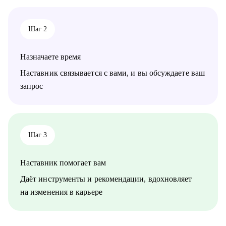
сферах разработки ПО (backend, frontend, mobile, desktop,
embedded), DevOps, QA, работы с данными (Data Science, Data
Analysis, Data Engineering), системного и бизнес-анализа,
Шаг 2
управления проектами и продуктами.
Назначаете время
Наставник связывается с вами, и вы обсуждаете ваш
запрос
Шаг 3
Наставник помогает вам
Даёт инструменты и рекомендации, вдохновляет
на изменения в карьере