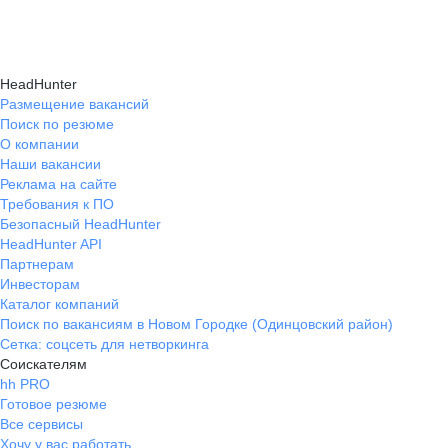
Карьерные эксперты на hh.ru помогут вам
hh.ru, которые повысят вашу уверенность
текущем месте работы и о том, кому он будет
справиться с синдромом самозванца путем
в карьере.
полезен, с какими запросами работает.
индивидуальной работы, анализа достижений
Вы точно найдёте того, кто вам нужен!
HeadHunter
и формирования уверенности в собственных
Размещение вакансий
Поиск по резюме
силах и компетенциях.
О компании
Наши вакансии
Реклама на сайте
Требования к ПО
Безопасный HeadHunter
HeadHunter API
Партнерам
Инвесторам
Каталог компаний
Поиск по вакансиям в Новом Городке (Одинцовский район)
Сетка: соцсеть для нетворкинга
Соискателям
hh PRO
Готовое резюме
Все сервисы
Хочу у вас работать