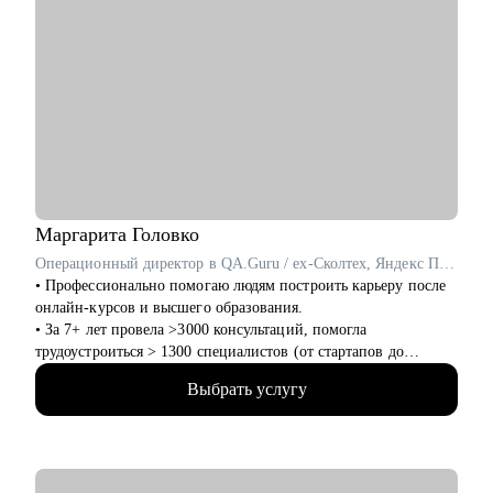
Маргарита
Головко
Операционный директор в QA.Guru / ex-Сколтех, Яндекс Практикум
• Профессионально помогаю людям построить карьеру после
онлайн-курсов и высшего образования.
• За 7+ лет провела >3000 консультаций, помогла
трудоустроиться > 1300 специалистов (от стартапов до
Яндекса, Avito, Тинькофф, МТС, Сбер, Huawei и др).
Выбрать услугу
• Являюсь карьерным консультантом в агентстве
LifeCareerBalance, сопровождаю Senior-специалистов и
Middle & C-level менеджеров (IT, Digital, Консалтинг,
Производство).
• Последние 2 года активно сотрудничаю с CareerTech-