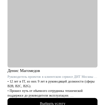
Management, event-индустрия, IT, маркетинг и продажи.
• Отвечу на любые вопросы, связанные с карьерой
маркетолога и поиском работы
Кому могу помочь:
Маркетологам и специалистам в отделах маркетинга, если ты:
• Начинающий в профессии
• Хочешь выйти на новый этап карьеры
• Планируешь сменить роль или профиль
• Стремишься стать руководителем
• Хочешь быть полностью уверен в своём резюме и
коммуникациях
Денис
Магомедов
Руководитель проектов в клиентском сервисе ДИТ Москвы / ex-VentraGO, Билайн
• 12 лет в IT, из них 9 лет в руководящей должности (сферы
B2B, B2C, B2G).
• Прошел путь от обычного сотрудника технической
поддержки до руководителя эксплуатации.
• Выстроил с нуля отделы поддержки, андеррайтинга,
Выбрать услугу
collection с командами более 40 человек.