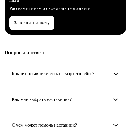
hh.ru?
Расскажите нам о своем опыте в анкете
Заполнить анкету
Вопросы и ответы
Какие наставники есть на маркетплейсе?
Карьерные наставники — это HR-
специалисты, карьерные консультанты,
Как мне выбрать наставника?
психологи, резюмерайтеры и менторы.
Умный поиск поможет в три клика выбрать
Менторы работают в ИТ, дизайне, других
наставника для достижения вашей цели.
С чем может помочь наставник?
узкоспециализированных сферах. Они