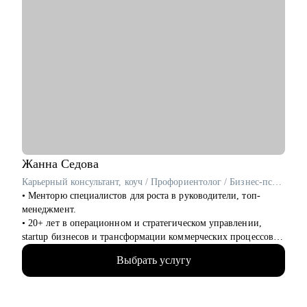
Жанна
Седова
Карьерный консультант, коуч / Профориентолог / Бизнес-психолог
• Менторю специалистов для роста в руководители, топ-
менеджмент.
• 20+ лет в операционном и стратегическом управлении,
startup бизнесов и трансформации коммерческих процессов.
20+ лет в ролях Операционного, Коммерческого и
Выбрать услугу
генерального директоров.
• Управленческий опыт в ведущих международных и
российских компаниях ReJoin, Сбер, Atrium, Expo, WTCE: в
сферах маркетинга, продаж, проектного и процессного