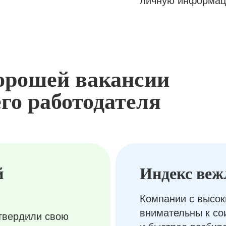
личную информац
орошей вакансии
го работодателя
й
Индекс веж
Компании с высок
внимательны к с
твердили свою