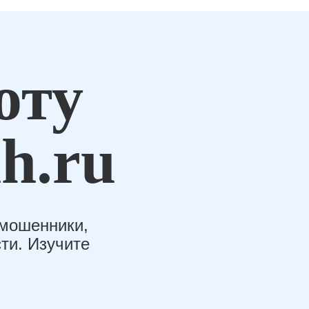
оту
h.ru
-мошенники,
ти. Изучите