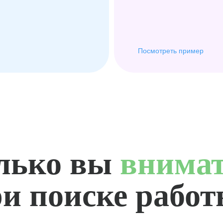
Посмотреть пример
лько вы
внима
и поиске рабо