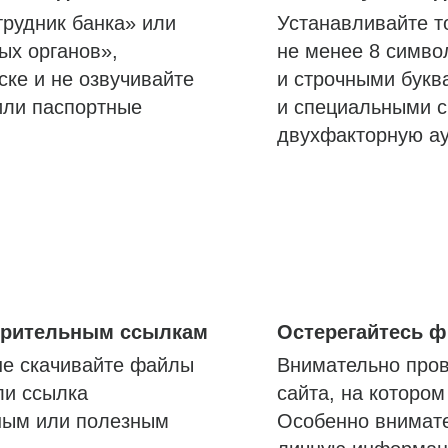
трудник банка» или
Устанавливайте т
ых органов»,
не менее 8 симво
ске и не озвучивайте
и строчными букв
или паспортные
и специальными с
двухфакторную а
озрительным ссылкам
Остерегайтесь 
не скачивайте файлы
Внимательно пров
ли ссылка
сайта, на которо
ным или полезным
Особенно внимате