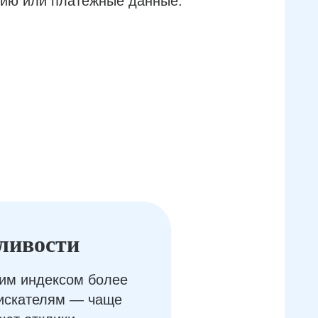
ию или платёжные данные.
ливости
им индексом более
оискателям — чаще