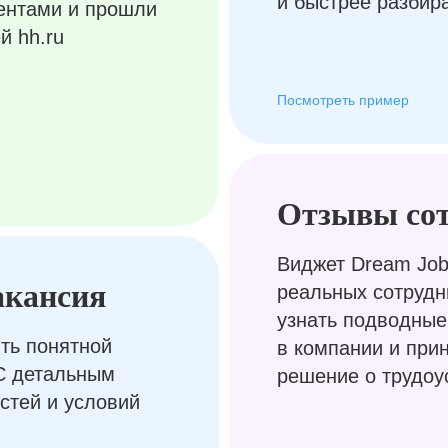
и быстрее разбир
ентами и прошли
й hh.ru
Посмотреть пример
Отзывы со
Виджет Dream Job
акансия
реальных сотрудн
узнать подводные
ть понятной
в компании и при
С детальным
решение о трудоу
стей и условий