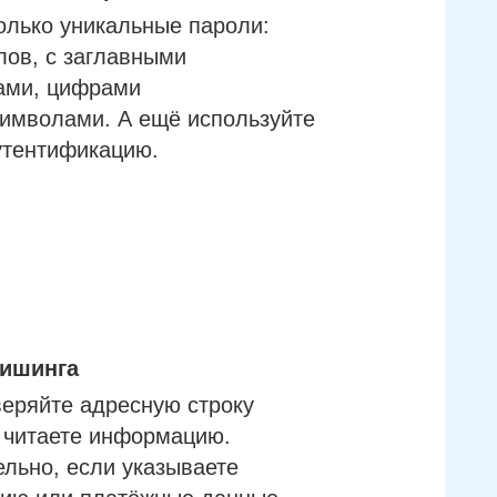
олько уникальные пароли:
лов, с заглавными
ами, цифрами
имволами. А ещё используйте
утентификацию.
фишинга
еряйте адресную строку
м читаете информацию.
льно, если указываете